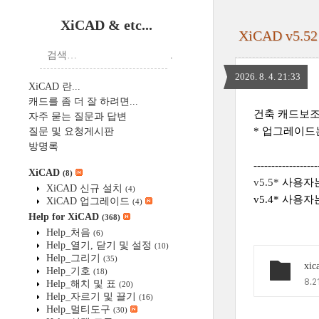
XiCAD & etc...
XiCAD v5
.
2026. 8. 4. 21:33
XiCAD 란...
캐드를 좀 더 잘 하려면...
건축 캐드보조프
자주 묻는 질문과 답변
* 업그레이드
질문 및 요청게시판
방명록
------------------
XiCAD
(8)
v5.5*
사용자는
XiCAD 신규 설치
(4)
v5.4*
사용자는
XiCAD 업그레이드
(4)
Help for XiCAD
(368)
Help_처음
(6)
Help_열기, 닫기 및 설정
(10)
Help_그리기
(35)
xic
Help_기호
(18)
8.2
Help_해치 및 표
(20)
Help_자르기 및 끌기
(16)
Help_멀티도구
(30)