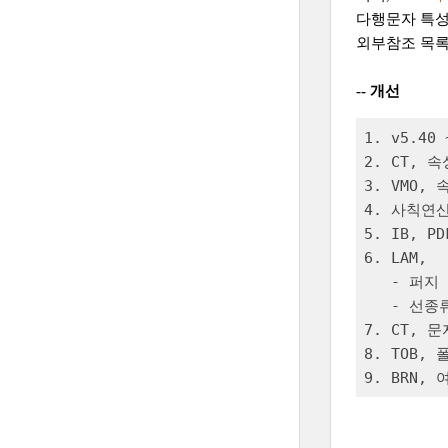
다행문자 특성
외부참조 목록
-- 개선
1. v5.40
2. CT, 
3. VMO,
4. 사칙연
5. IB, P
6. LAM, 

   - 퍼지
   - 선종
7. CT, 
8. TOB,
9. BRN,