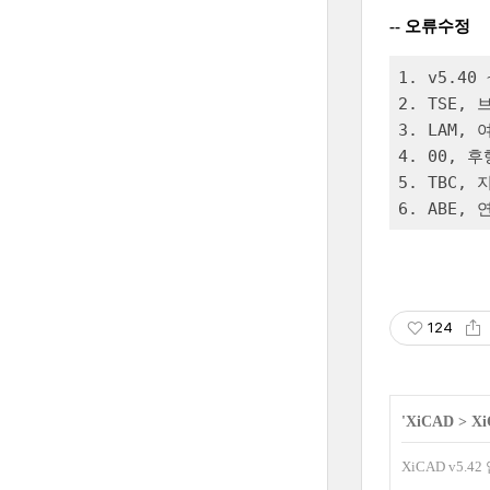
-- 오류수정
1. v5.4
2. TSE,
3. LAM,
4. 00, 
5. TBC,
6. ABE,
124
'
XiCAD
>
X
XiCAD v5.