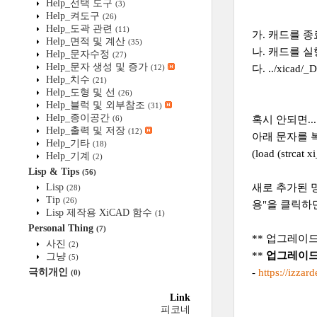
Help_선택 도구
(3)
Help_켜도구
(26)
Help_도곽 관련
(11)
가. 캐드를 종
Help_면적 및 계산
(35)
나. 캐드를 
Help_문자수정
(27)
Help_문자 생성 및 증가
(12)
다. ../xicad/_
Help_치수
(21)
Help_도형 및 선
(26)
Help_블럭 및 외부참조
(31)
Help_종이공간
(6)
혹시 안되면...
Help_출력 및 저장
(12)
아래 문자를 
Help_기타
(18)
(load (strcat 
Help_기계
(2)
Lisp & Tips
(56)
Lisp
새로 추가된 명
(28)
Tip
(26)
용"을 클릭하
Lisp 제작용 XiCAD 함수
(1)
Personal Thing
(7)
** 업그레이
사진
(2)
**
업그레이드
그냥
(5)
극히개인
-
https://izzar
(0)
Link
피코네