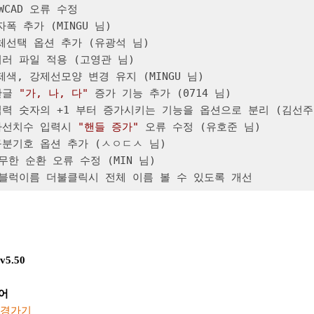
ZWCAD 오류 수정 

자폭 추가 (MINGU 님)

객체선택 옵션 추가 (유광석 님)

 여러 파일 적용 (고영관 님)

강제색, 강제선모양 변경 유지 (MINGU 님)

한글 
"가, 나, 다"
 증가 기능 추가 (0714 님)

 입력 숫자의 +1 부터 증가시키는 기능을 옵션으로 분리 (김선주 
 사선치수 입력시 
"핸들 증가"
 오류 수정 (유호준 님)

 구분기호 옵션 추가 (ㅅㅇㄷㅅ 님)

 무한 순환 오류 수정 (MIN 님)

P, 블럭이름 더불클릭시 전체 이름 볼 수 있도록 개선
 v5.50
령어
경가기