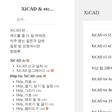
XiCAD & etc...
XiCAD
.
XiCAD 란...
XiCAD v5.
캐드를 좀 더 잘 하려면...
자주 묻는 질문과 답변
질문 및 요청게시판
XiCAD v5.
방명록
XiCAD v5.
XiCAD
(8)
XiCAD 신규 설치
(4)
지난 업그레
XiCAD 업그레이드
(4)
Help for XiCAD
(368)
XiCAD fo
Help_처음
(6)
Help_열기, 닫기 및 설정
(10)
XiCAD fo
Help_그리기
(35)
Help_기호
(18)
Help_해치 및 표
(20)
XiCAD fo
Help_자르기 및 끌기
(16)
Help_멀티도구
(30)