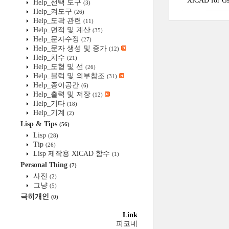
XiCAD fo
Help_선택 도구
(3)
Help_켜도구
(26)
Help_도곽 관련
(11)
Help_면적 및 계산
(35)
Help_문자수정
(27)
Help_문자 생성 및 증가
(12)
Help_치수
(21)
Help_도형 및 선
(26)
Help_블럭 및 외부참조
(31)
Help_종이공간
(6)
Help_출력 및 저장
(12)
Help_기타
(18)
Help_기계
(2)
Lisp & Tips
(56)
Lisp
(28)
Tip
(26)
Lisp 제작용 XiCAD 함수
(1)
Personal Thing
(7)
사진
(2)
그냥
(5)
극히개인
(0)
Link
피코네