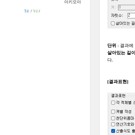
아키모아
Td:
/
Yd:
/
단위
: 결과에
살아있는 길
다.
[결과표현]