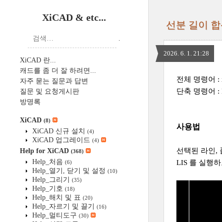
XiCAD & etc...
선분 길이 합산
.
2026. 6. 1. 21:28
XiCAD 란...
캐드를 좀 더 잘 하려면...
전체 명령어 : x
자주 묻는 질문과 답변
단축 명령어 : 
질문 및 요청게시판
방명록
XiCAD
(8)
사용법
XiCAD 신규 설치
(4)
XiCAD 업그레이드
(4)
선택된 라인,
Help for XiCAD
(368)
Help_처음
LIS 를 실
(6)
Help_열기, 닫기 및 설정
(10)
Help_그리기
(35)
Help_기호
(18)
Help_해치 및 표
(20)
Help_자르기 및 끌기
(16)
Help_멀티도구
(30)