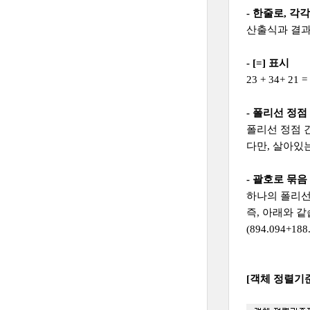
- 한줄로, 각
산출식과 결과
- [=] 표시
23 + 34+ 21
=
- 폴리선 정
폴리선 정점 
다만, 살아있
- 괄호로 묶음
하나의 폴리선
즉, 아래와 같
(894.094+188
[객체 정렬기준