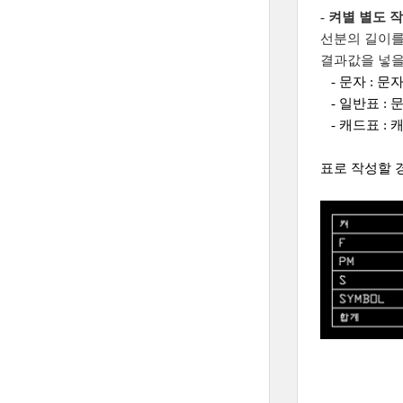
- 켜별 별도 
선분의 길이를
결과값을 넣을
- 문자 : 문
- 일반표 :
- 캐드표 : 
표로 작성할 