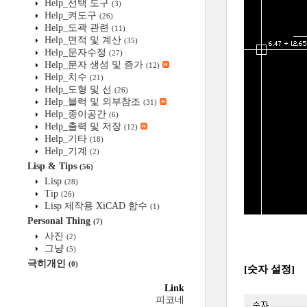
Help_선택 도구
(3)
Help_켜도구
(26)
Help_도곽 관련
(11)
Help_면적 및 계산
(35)
Help_문자수정
(27)
Help_문자 생성 및 증가
(12)
Help_치수
(21)
Help_도형 및 선
(26)
Help_블럭 및 외부참조
(31)
Help_종이공간
(6)
Help_출력 및 저장
(12)
Help_기타
(18)
Help_기계
(2)
Lisp & Tips
(56)
Lisp
(28)
Tip
(26)
Lisp 제작용 XiCAD 함수
(1)
Personal Thing
(7)
사진
(2)
그냥
(5)
극히개인
(0)
[숫자 설정]
Link
피코네