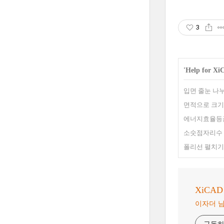
3
'
Help for X
입면 줄눈 나누
면적으로 크기 
에너지효율등급
소숫점자리수 맞
폴리선 펼치기,
XiCAD &
이자더 