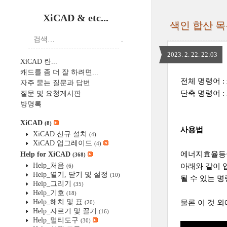
XiCAD & etc...
색인 합산 목
.
2023. 2. 22. 22:03
XiCAD 란...
캐드를 좀 더 잘 하려면...
전체 명령어 : x
자주 묻는 질문과 답변
단축 명령어 : 
질문 및 요청게시판
방명록
XiCAD
(8)
사용법
XiCAD 신규 설치
(4)
XiCAD 업그레이드
(4)
에너지효율등급
Help for XiCAD
(368)
Help_처음
아래와 같이 
(6)
Help_열기, 닫기 및 설정
(10)
될 수 있는 
Help_그리기
(35)
Help_기호
(18)
Help_해치 및 표
물론 이 것 
(20)
Help_자르기 및 끌기
(16)
Help_멀티도구
(30)