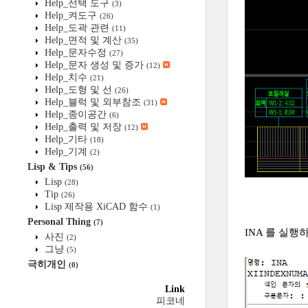
Help_선택 도구
(3)
Help_켜도구
(26)
Help_도곽 관련
(11)
Help_면적 및 계산
(35)
Help_문자수정
(27)
Help_문자 생성 및 증가
(12)
Help_치수
(21)
Help_도형 및 선
(26)
Help_블럭 및 외부참조
(31)
Help_종이공간
(6)
Help_출력 및 저장
(12)
Help_기타
(18)
Help_기계
(2)
Lisp & Tips
(56)
Lisp
(28)
Tip
(26)
Lisp 제작용 XiCAD 함수
(1)
Personal Thing
(7)
INA 를 실행
사진
(2)
그냥
(5)
극히개인
(0)
Link
피코네