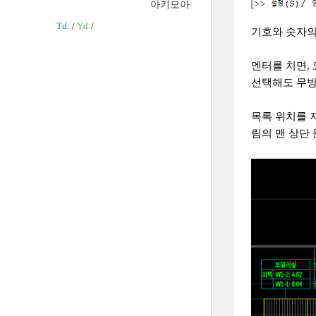
아키모아
Td:
/
Yd:
/
기호와 숫자의
엔터를 치면,
선택해도 무방
목록 위치를 
림의 맨 상단