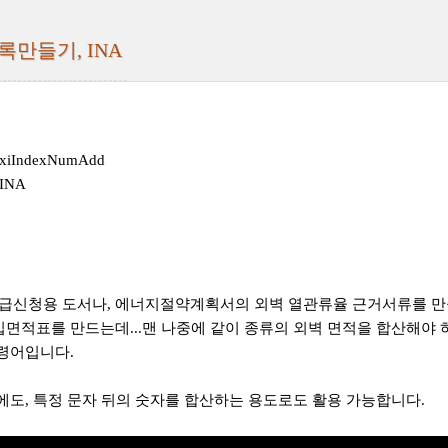
록만들기, INA
iIndexNumAdd
INA
신청용 도서나, 에너지절약계획서의 외벽 열관류율 근거서류를 만들
입면적표를 만드는데...맨 나중에 같이 종류의 외벽 면적을 합산해야 
명령어입니다.
외에도, 특정 문자 뒤의 숫자를 합산하는 용도로도 활용 가능합니다.