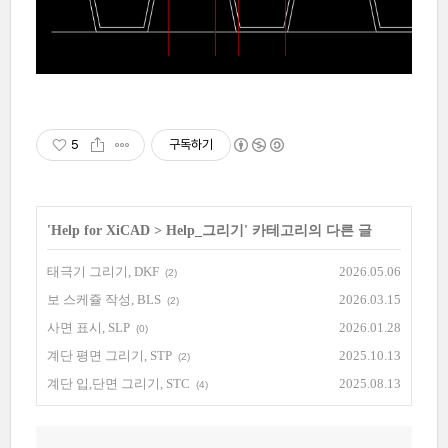
5
구독하기
'
Help for XiCAD
>
Help_그리기
' 카테고리의 다른 글
태극기 그리기, DKF
2026.05.06
(2)
보 스케쥴 작성, BLS
2026.03.15
(2)
사면 표시, SLP
2026.01.28
(0)
계단 평면 그리기, STP
2025.10.13
(2)
계단 입,단면 그리기, STC
2025.08.13
(4)